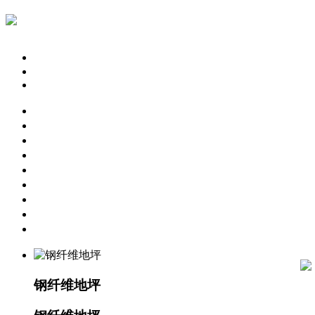
简体中文
English
繁体中文
网站首页
固化地坪工程
激光整平地坪
旧地面翻新
彩色固化剂
关于我们
工程案例
常见问题
联系我们
钢纤维地坪