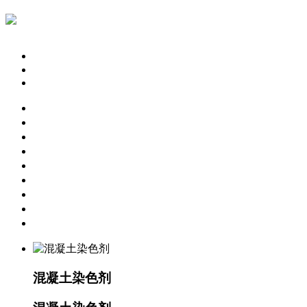
简体中文
English
繁体中文
网站首页
固化地坪工程
激光整平地坪
旧地面翻新
彩色固化剂
关于我们
工程案例
常见问题
联系我们
混凝土染色剂